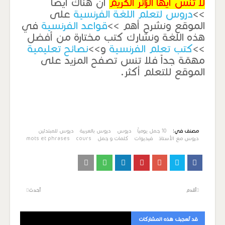
لا تنس أيها الزائر الكريم
أن هناك أيضاً
>>
دروس لتعلم اللغة الفرنسية
على
الموقع ونشرح أهم >>
قواعد الفرنسية
في
هذه اللغة ونشارك كتب مختارة من أفضل
>>
كتب تعلم الفرنسية
و>>
نصائح تعليمية
مهمّة جداً فلا تنس تصفح المزيد على
الموقع للتعلم أكثر.
مصنف في:
10 جمل يومياً
دروس
دروس بالعربية
دروس للمبتدئين
دروس مع الأستاذ
فيديوات
كلمات و جمل
cours
mots et phrases
أقدم
أحدث
قد تُعجبك هذه المشاركات