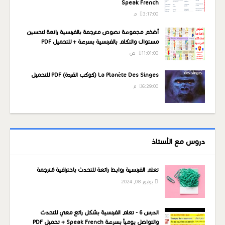
Speak French
3:17:00 م
أضخم مجموعة نصوص مترجمة بالفرنسية رائعة لتحسين
مستواك والتكلم بالفرنسية بسرعة + للتحميل PDF
11:01:00 ص
La Planète Des Singes (كوكب القردة) PDF للتحميل
6:29:00 م
دروس مع الأستاذ
تعلم الفرنسية روابط رائعة للتحدث باحترافية مُترجمة
يوليوز 08, 2024
الدرس 6 - تعلم الفرنسية بشكل رائع معي للتحدث
والتواصل يومياً بسرعة Speak French + تحميل PDF