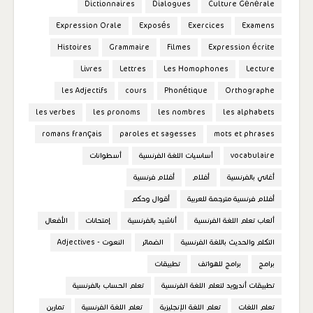
Dictionnaires
Dialogues
Culture Générale
Expression Orale
Exposés
Exercices
Examens
Histoires
Grammaire
Filmes
Expression écrite
Livres
Lettres
Les Homophones
Lecture
les Adjectifs
cours
Phonétique
Orthographe
les verbes
les pronoms
les nombres
les alphabets
romans français
paroles et sagesses
mots et phrases
vocabulaire
أساسيات اللغة الفرنسية
أسطوانات
أغاني بالفرنسية
أفلام
أفلام فرنسية
أفلام فرنسية مترجمة للعربية
أقوال وحكم
ألعاب تعلم اللغة الفرنسية
أناشيد بالفرنسية
إمتحانات
الأفعال
التكلم والحديث باللغة الفرنسية
الضمائر
النعوت - Adjectives
برامج
برامج للهواتف
تطبيقات
تطبيقات أندرويد لتعلم اللغة الفرنسية
تعلم الحساب بالفرنسية
تعلم اللغات
تعلم اللغة الإنجليزية
تعلم اللغة الفرنسية
تمارين