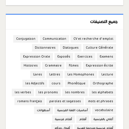
جميع التصنيفات
Conjugaison
Communication
CV et recherche d'emploi
Dictionnaires
Dialogues
Culture Générale
Expression Orale
Exposés
Exercices
Examens
Histoires
Grammaire
Filmes
Expression écrite
Livres
Lettres
Les Homophones
Lecture
les Adjectifs
cours
Phonétique
Orthographe
les verbes
les pronoms
les nombres
les alphabets
romans français
paroles et sagesses
mots et phrases
vocabulaire
أساسيات اللغة الفرنسية
أسطوانات
أغاني بالفرنسية
أفلام
أفلام فرنسية
أفلام فرنسية مترجمة للعربية
أقوال وحكم