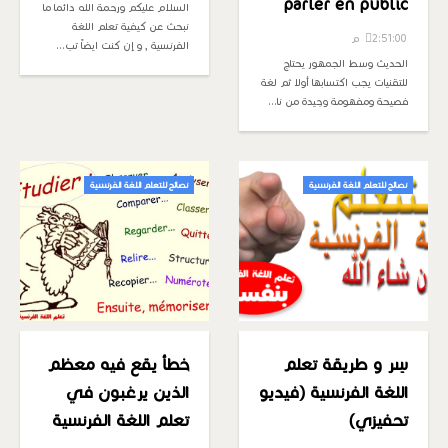
parler en public
السلام عليكم ورحمة الله دائما ما
نبحث عن كيفية تعلم اللغة
2:51:00 م
الفرنسية , و إن كنت ايضاً تب…
الحديث وسط الجمهور يحتاج
للتقنيات يجب اكتسابها أولا ثم لغة
فصيحة ومفهومة وجيدة من نا…
نصائح للتعلم اللغة الفرنسية
نصائح للتعلم اللغة الفرنسية
سِر و طريقة تعلم
خطأ يقع فيه معظم
اللغة الفرنسية (فيديو
الذين يرغبون في
تحفيزي)
تعلم اللغة الفرنسية