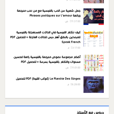
جمل شعرية عن الحب بالفرنسية مع من تحب مترجمة
ورائعة Phrases poétiques sur l'amour
11:37:00 ص
كيف تتكلم الفرنسية في الحالات المستعجلة بالفرنسية
للمبتدئين بالنطق أهم درس للحالات العاجلة + للتحميل PDF
Speak French
3:17:00 م
أضخم مجموعة نصوص مترجمة بالفرنسية رائعة لتحسين
مستواك والتكلم بالفرنسية بسرعة + للتحميل PDF
11:01:00 ص
La Planète Des Singes (كوكب القردة) PDF للتحميل
6:29:00 م
دروس مع الأستاذ