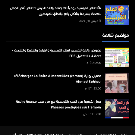
🥳 تعلم الفرنسية يومياً 20 جُملة رائعة الدرس 1 تعلم أهم الجمل
للتحدث بسرعة بشكل رائع بالنطق للمبتدئين
مارس 10, 2024
مواضيع شائعة
نصوص رائعة لتحسين لغتك الفرنسية والقراءة والحفظ والتحدث -
حصة 4 + للتحميل PDF
5:12:00 م
تحميل رواية télécharger La Boîte A Merveilles (roman)
Ahmed Sefrioui
11:23:00 م
جمل شعرية عن الحب بالفرنسية مع من تحب مترجمة ورائعة
Phrases poétiques sur l'amour
11:37:00 ص
تعلم اللغة الفرنسية بنفسك
بدون انترنت
مترجم إحترافي لجميع اللغات بدون أنترنت