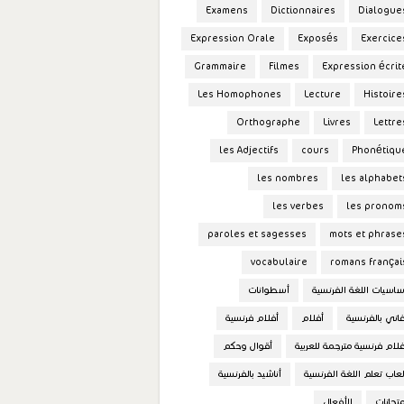
Examens
Dictionnaires
Dialogue
Expression Orale
Exposés
Exercice
Grammaire
Filmes
Expression écrit
Les Homophones
Lecture
Histoire
Orthographe
Livres
Lettre
les Adjectifs
cours
Phonétiqu
les nombres
les alphabet
les verbes
les pronom
paroles et sagesses
mots et phrase
vocabulaire
romans françai
ساسيات اللغة الفرنسية
أسطوانات
غاني بالفرنسية
أفلام
أفلام فرنسية
فلام فرنسية مترجمة للعربية
أقوال وحكم
لعاب تعلم اللغة الفرنسية
أناشيد بالفرنسية
متحانات
الأفعال