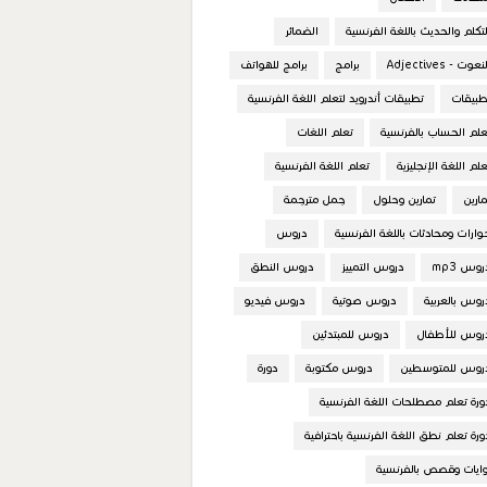
لتكلم والحديث باللغة الفرنسية
الضمائر
نعوت - Adjectives
برامج
برامج للهواتف
طبيقات
تطبيقات أندرويد لتعلم اللغة الفرنسية
علم الحساب بالفرنسية
تعلم اللغات
علم اللغة الإنجليزية
تعلم اللغة الفرنسية
مارين
تمارين وحلول
جمل مترجمة
وارات ومحادثات باللغة الفرنسية
دروس
روس mp3
دروس التمييز
دروس النطق
روس بالعربية
دروس صوتية
دروس فيديو
روس للأطفال
دروس للمبتدئين
روس للمتوسطين
دروس مكتوبة
دورة
ورة تعلم مصطلحات اللغة الفرنسية
ورة تعلم نطق اللغة الفرنسية باحترافية
وايات وقصص بالفرنسية