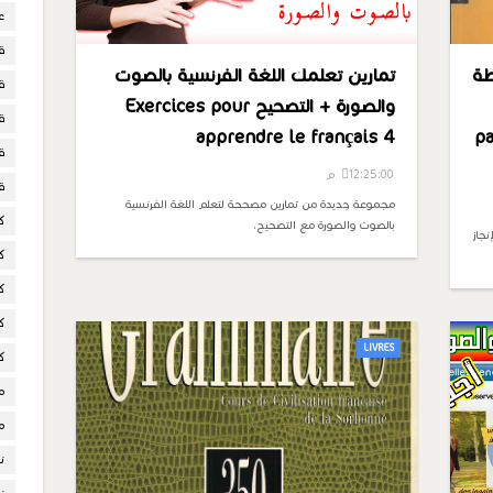
ع
ق
طة
تمارين تعلمك اللغة الفرنسية بالصوت
ق
والصورة + التصحيح Exercices pour
ق
apprendre le français 4
pa
ق
12:25:00 م
ق
مجموعة جديدة من تمارين مصححة لتعلم اللغة الفرنسية
ك
بالصوت والصورة مع التصحيح.
نجاز
ك
ك
ك
LIVRES
ك
م
م
ن