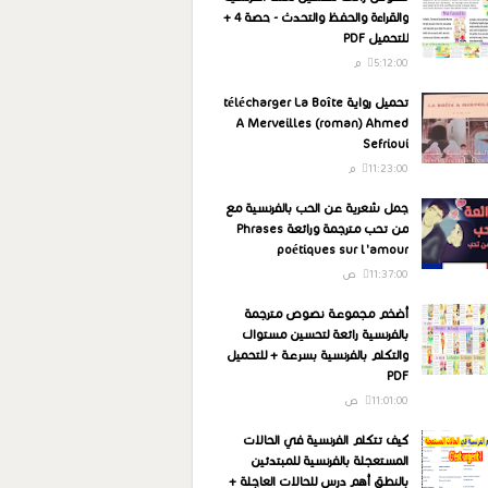
والقراءة والحفظ والتحدث - حصة 4 +
للتحميل PDF
5:12:00 م
تحميل رواية télécharger La Boîte
A Merveilles (roman) Ahmed
Sefrioui
11:23:00 م
جمل شعرية عن الحب بالفرنسية مع
من تحب مترجمة ورائعة Phrases
poétiques sur l'amour
11:37:00 ص
أضخم مجموعة نصوص مترجمة
بالفرنسية رائعة لتحسين مستواك
والتكلم بالفرنسية بسرعة + للتحميل
PDF
11:01:00 ص
كيف تتكلم الفرنسية في الحالات
المستعجلة بالفرنسية للمبتدئين
بالنطق أهم درس للحالات العاجلة +