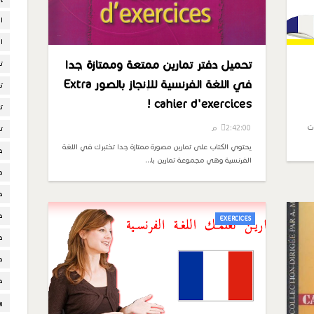
ا
ال
تحميل دفتر تمارين ممتعة وممتازة جدا
ت
في اللغة الفرنسية للإنجاز بالصور Extra
ت
! cahier d'exercices
ت
ات
2:42:00 م
ت
يحتوي الكتاب على تمارين مصورة ممتازة جدا تختبرك في اللغة
ح
الفرنسية وهي مجموعة تمارين با…
د
د
د
EXERCICES
د
د
د
ر