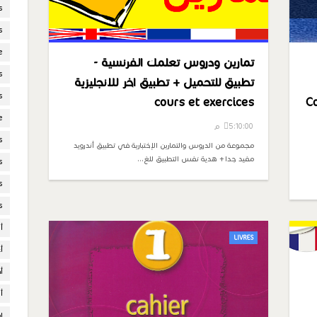
s
s
e
تمارين ودروس تعلمك الفرنسية -
s
تطبيق للتحميل + تطبيق اخر للانجليزية
s
ل رائع Cours
cours et exercices
e
5:10:00 م
s
مجموعة من الدروس والتمارين الإختبارية في تطبيق أندرويد
مفيد جدا + هدية نفس التطبيق للغ…
s
s
s
أ
LIVRES
أ
أ
أ
إ