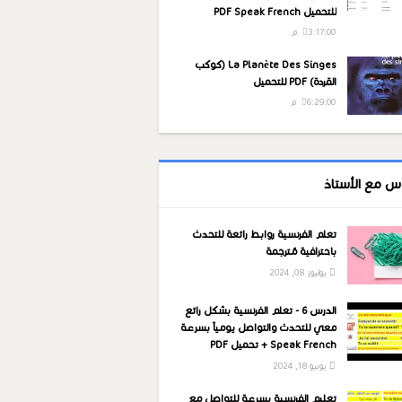
للتحميل PDF Speak French
3:17:00 م
La Planète Des Singes (كوكب
القردة) PDF للتحميل
6:29:00 م
س مع الأستاذ
تعلم الفرنسية روابط رائعة للتحدث
باحترافية مُترجمة
يوليوز 08, 2024
الدرس 6 - تعلم الفرنسية بشكل رائع
معي للتحدث والتواصل يومياً بسرعة
Speak French + تحميل PDF
يونيو 18, 2024
تعليم الفرنسية بسرعة للتواصل مع