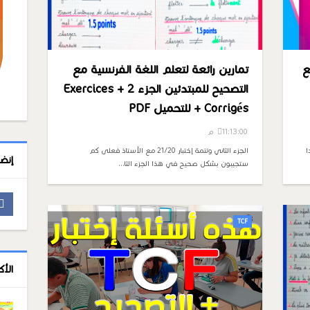
ع
تمارين رائعة لتعلم اللغة الفرنسية مع
التصحيح للمبتدئين الجزء 2 Exercices +
Corrigés + للتحميل PDF
11:13:00 م
ا
الجزء الثاني وتتمة إختبار 21/20 مع الأستاذ فعلى كم
إنض
ستجيبون بشكل صحيح في هذا الجزء الثا…
TCF
الأ