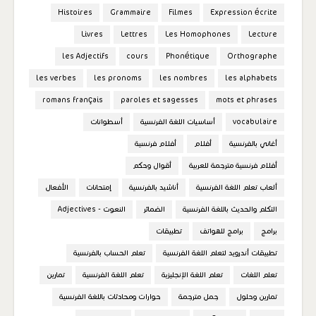
Histoires
Grammaire
Filmes
Expression écrite
Livres
Lettres
Les Homophones
Lecture
les Adjectifs
cours
Phonétique
Orthographe
les verbes
les pronoms
les nombres
les alphabets
romans français
paroles et sagesses
mots et phrases
vocabulaire
أساسيات اللغة الفرنسية
أسطوانات
أغاني بالفرنسية
أفلام
أفلام فرنسية
أفلام فرنسية مترجمة للعربية
أقوال وحكم
ألعاب تعلم اللغة الفرنسية
أناشيد بالفرنسية
إمتحانات
الأفعال
التكلم والحديث باللغة الفرنسية
الضمائر
النعوت - Adjectives
برامج
برامج للهواتف
تطبيقات
تطبيقات أندرويد لتعلم اللغة الفرنسية
تعلم الحساب بالفرنسية
تعلم اللغات
تعلم اللغة الإنجليزية
تعلم اللغة الفرنسية
تمارين
تمارين وحلول
جمل مترجمة
حوارات ومحادثات باللغة الفرنسية