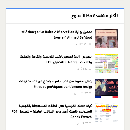
الأكثر مشاهدة هذا الأسبوع
تحميل رواية télécharger La Boîte A Merveilles
(roman) Ahmed Sefrioui
11:23:00 م
نصوص رائعة لتحسين لغتك الفرنسية والقراءة والحفظ
والتحدث - حصة 4 + للتحميل PDF
5:12:00 م
جمل شعرية عن الحب بالفرنسية مع من تحب مترجمة
ورائعة Phrases poétiques sur l'amour
11:37:00 ص
كيف تتكلم الفرنسية في الحالات المستعجلة بالفرنسية
للمبتدئين بالنطق أهم درس للحالات العاجلة + للتحميل PDF
Speak French
3:17:00 م