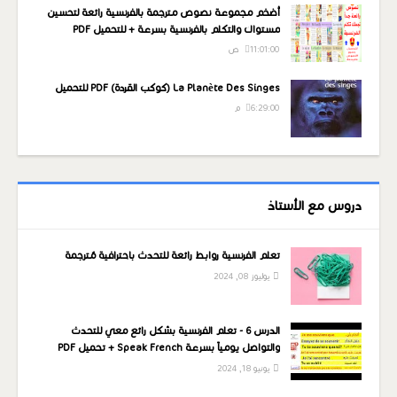
أضخم مجموعة نصوص مترجمة بالفرنسية رائعة لتحسين
مستواك والتكلم بالفرنسية بسرعة + للتحميل PDF
11:01:00 ص
La Planète Des Singes (كوكب القردة) PDF للتحميل
6:29:00 م
دروس مع الأستاذ
تعلم الفرنسية روابط رائعة للتحدث باحترافية مُترجمة
يوليوز 08, 2024
الدرس 6 - تعلم الفرنسية بشكل رائع معي للتحدث
والتواصل يومياً بسرعة Speak French + تحميل PDF
يونيو 18, 2024