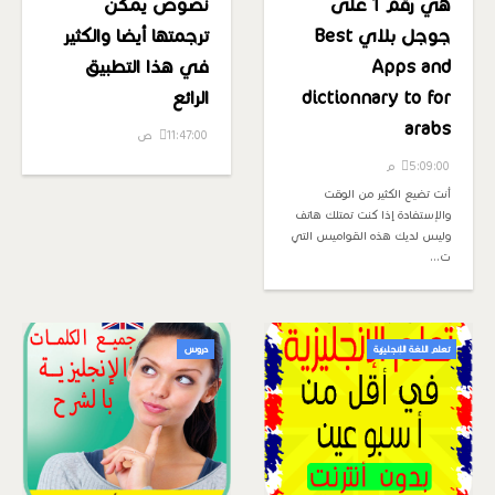
هي رقم 1 على
نصوص يمكن
جوجل بلاي Best
ترجمتها أيضا والكثير
Apps and
في هذا التطبيق
dictionnary to for
الرائع
arabs
11:47:00 ص
5:09:00 م
أنت تضيع الكثير من الوقت
والإستفادة إذا كنت تمتلك هاتف
وليس لديك هذه القواميس التي
ت…
تعلم اللغة الإنجليزية
دروس