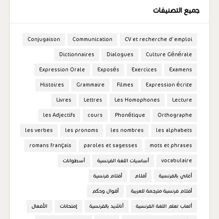
جميع التصنيفات
Conjugaison
Communication
CV et recherche d'emploi
Dictionnaires
Dialogues
Culture Générale
Expression Orale
Exposés
Exercices
Examens
Histoires
Grammaire
Filmes
Expression écrite
Livres
Lettres
Les Homophones
Lecture
les Adjectifs
cours
Phonétique
Orthographe
les verbes
les pronoms
les nombres
les alphabets
romans français
paroles et sagesses
mots et phrases
vocabulaire
أساسيات اللغة الفرنسية
أسطوانات
أغاني بالفرنسية
أفلام
أفلام فرنسية
أفلام فرنسية مترجمة للعربية
أقوال وحكم
ألعاب تعلم اللغة الفرنسية
أناشيد بالفرنسية
إمتحانات
الأفعال