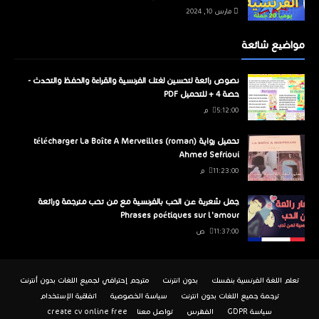
مارس 10, 2024
مواضيع شائعة
نصوص رائعة لتحسين لغتك الفرنسية والقراءة والحفظ والتحدث -
حصة 4 + للتحميل PDF
5:12:00 م
تحميل رواية télécharger La Boîte A Merveilles (roman)
Ahmed Sefrioui
11:23:00 م
جمل شعرية عن الحب بالفرنسية مع من تحب مترجمة ورائعة
Phrases poétiques sur l'amour
11:37:00 ص
تعلم اللغة الفرنسية بنفسك
بدون انترنت
مترجم إحترافي لجميع اللغات بدون أنترنت
ترجمة جميع اللغات بدون انترنت
سياسة الخصوصية
اتفاقية الإستخدام
سياسة GDPR
الفهرس
تواصل معنا
create cv online free