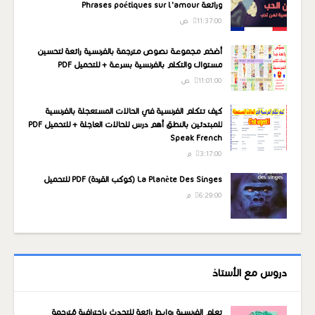
ورائعة Phrases poétiques sur l'amour
11:37:00 ص
أضخم مجموعة نصوص مترجمة بالفرنسية رائعة لتحسين
مستواك والتكلم بالفرنسية بسرعة + للتحميل PDF
11:01:00 ص
كيف تتكلم الفرنسية في الحالات المستعجلة بالفرنسية
للمبتدئين بالنطق أهم درس للحالات العاجلة + للتحميل PDF
Speak French
3:17:00 م
La Planète Des Singes (كوكب القردة) PDF للتحميل
6:29:00 م
دروس مع الأستاذ
تعلم الفرنسية روابط رائعة للتحدث باحترافية مُترجمة