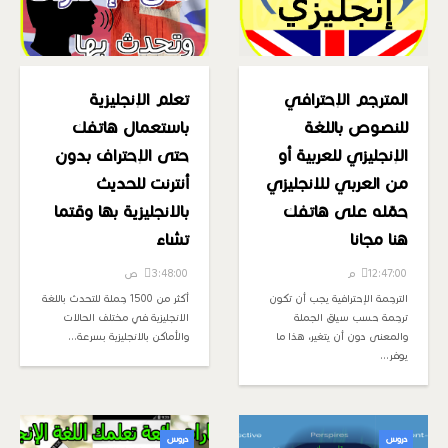
المترجم الإحترافي
تعلم الإنجليزية
للنصوص باللغة
باستعمال هاتفك
الإنجليزي للعربية أو
حتى الإحتراف بدون
من العربي للانجليزي
أنترنت للحديث
حمّله على هاتفك
بالانجليزية بها وقتما
هنا مجانا
تشاء
12:47:00 م
3:48:00 ص
الترجمة الإحترافية يجب أن تكون
أكثر من 1500 جملة للتحدث باللغة
ترجمة حسب سياق الجملة
الانجليزية في مختلف الحالات
والمعنى دون أن يتغير، هذا ما
والأماكن بالانجليزية بسرعة…
يوفر…
دروس
دروس