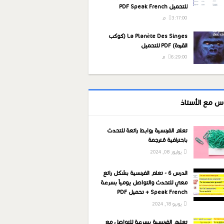
للتحميل PDF Speak French
3:17:00 م
La Planète Des Singes (كوكب
القردة) PDF للتحميل
6:29:00 م
س مع الأستاذ
تعلم الفرنسية روابط رائعة للتحدث
باحترافية مُترجمة
يوليوز 08, 2024
الدرس 6 - تعلم الفرنسية بشكل رائع
معي للتحدث والتواصل يومياً بسرعة
Speak French + تحميل PDF
يونيو 18, 2024
تعليم الفرنسية بسرعة للتواصل مع