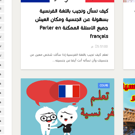
ا
كيف تسأل وتجيب باللغة الفرنسية
ال
بسهولة عن الجنسية ومكان العيش
جميع الاسئلة الممكنة Parler en
ت
français
ت
ت
5:51:00 م
تعلم كيف تجيب باللغة الفرنسية إذا سألك شخص معين عن
ت
جنسيتك وأن تسأله أنت أيضا عن جنسيته…
ح
د
د
COURS
د
د
د
د
ر