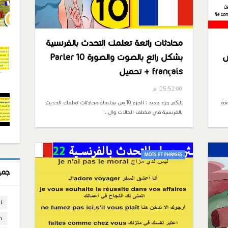
محادثات رائعة تعلمك التحدث بالفرنسية
س
بشكل رائع بالصوت والصورة 10 Parler
français + تحميل
5:52:00 م
لغة
إليكم جزء جديد : الجزء 10 من سلسلة محادثات تعلمك الحديث
بالفرنسية في مختلف الحالات وال…
MOTS ET PHRASES
جمي
i
n