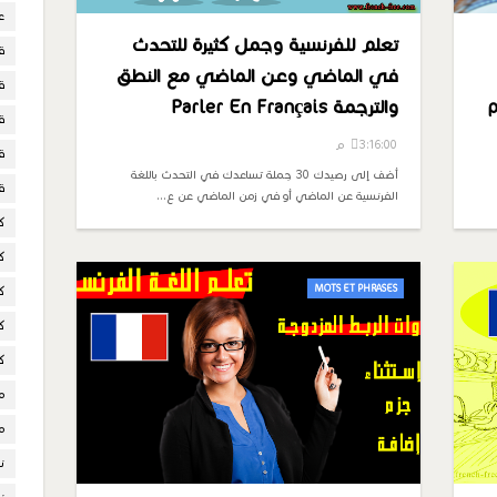
ع
تعلم للفرنسية وجمل كثيرة للتحدث
ق
في الماضي وعن الماضي مع النطق
ق
والترجمة Parler En Français
ق
3:16:00 م
ق
أضف إلى رصيدك 30 جملة تساعدك في التحدث باللغة
ق
الفرنسية عن الماضي أو في زمن الماضي عن ع…
ك
ك
MOTS ET PHRASES
ك
ك
ك
م
م
ن