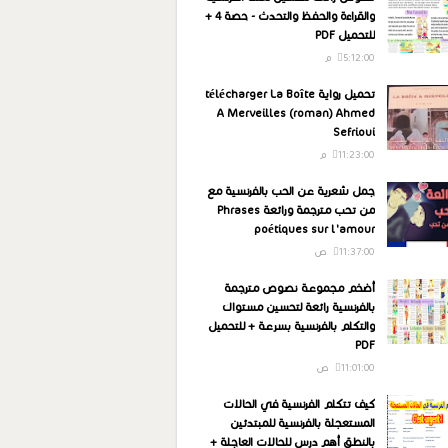
والقراءة والحفظ والتحدث - حصة 4 +
للتحميل PDF
5:12:00 م
تحميل رواية télécharger La Boîte
A Merveilles (roman) Ahmed
Sefrioui
11:23:00 م
جمل شعرية عن الحب بالفرنسية مع
من تحب مترجمة ورائعة Phrases
poétiques sur l'amour
11:37:00 ص
أضخم مجموعة نصوص مترجمة
بالفرنسية رائعة لتحسين مستواك
والتكلم بالفرنسية بسرعة + للتحميل
PDF
11:01:00 ص
كيف تتكلم الفرنسية في الحالات
المستعجلة بالفرنسية للمبتدئين
بالنطق أهم درس للحالات العاجلة +