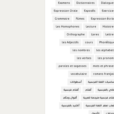
Examens
Dictionnaires
Dialogue
Expression Orale
Exposés
Exercice
Grammaire
Filmes
Expression écrit
Les Homophones
Lecture
Histoire
Orthographe
Livres
Lettre
les Adjectifs
cours
Phonétiqu
les nombres
les alphabet
les verbes
les pronom
paroles et sagesses
mots et phrase
vocabulaire
romans françai
ساسيات اللغة الفرنسية
أسطوانات
غاني بالفرنسية
أفلام
أفلام فرنسية
فلام فرنسية مترجمة للعربية
أقوال وحكم
لعاب تعلم اللغة الفرنسية
أناشيد بالفرنسية
متحانات
الأفعال