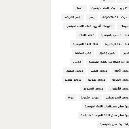
لتكلم والحديث باللغة الفرنسية
الضمائر
نعوت - Adjectives
برامج
برامج للهواتف
طبيقات
تطبيقات أندرويد لتعلم اللغة الفرنسية
علم الحساب بالفرنسية
تعلم اللغات
علم اللغة الإنجليزية
تعلم اللغة الفرنسية
مارين
تمارين وحلول
جمل مترجمة
وارات ومحادثات باللغة الفرنسية
دروس
روس mp3
دروس التمييز
دروس النطق
روس بالعربية
دروس صوتية
دروس فيديو
روس للأطفال
دروس للمبتدئين
روس للمتوسطين
دروس مكتوبة
دورة
ورة تعلم مصطلحات اللغة الفرنسية
ورة تعلم نطق اللغة الفرنسية باحترافية
وايات وقصص بالفرنسية