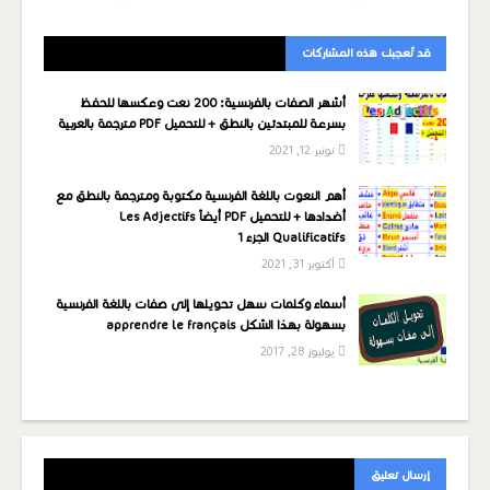
قد تُعجبك هذه المشاركات
أشهر الصفات بالفرنسية: 200 نعت وعكسها للحفظ
بسرعة للمبتدئين بالنطق + للتحميل PDF مترجمة بالعربية
نونبر 12, 2021
أهم النعوت باللغة الفرنسية مكتوبة ومترجمة بالنطق مع
أضدادها + للتحميل PDF أيضاً Les Adjectifs
Qualificatifs الجزء 1
أكتوبر 31, 2021
أسماء وكلمات سهل تحويلها إلى صفات باللغة الفرنسية
بسهولة بهذا الشكل apprendre le français
يوليوز 28, 2017
إرسال تعليق