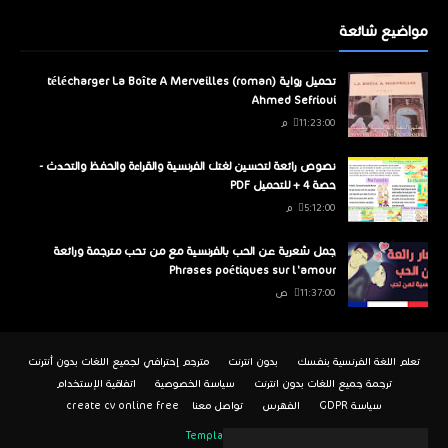
مواضيع شائعة
تحميل رواية télécharger La Boîte A Merveilles (roman)
Ahmed Sefrioui
11:23:00 م
نصوص رائعة لتحسين لغتك الفرنسية والقراءة والحفظ والتحدث -
حصة 4 + للتحميل PDF
5:12:00 م
جمل شعرية عن الحب بالفرنسية مع من تحب مترجمة ورائعة
Phrases poétiques sur l'amour
11:37:00 ص
تعلم اللغة الفرنسية بنفسك
بدون انترنت
مترجم إحترافي لجميع اللغات بدون أنترنت
ترجمة جميع اللغات بدون انترنت
سياسة الخصوصية
اتفاقية الإستخدام
سياسة GDPR
الفهرس
تواصل معنا
create cv online free
TemplatesYard