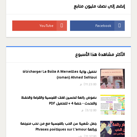
إنضم إلى نصف مليون متابع
الأكثر مشاهدة هذا الأسبوع
تحميل رواية télécharger La Boîte A Merveilles
(roman) Ahmed Sefrioui
11:23:00 م
نصوص رائعة لتحسين لغتك الفرنسية والقراءة والحفظ
والتحدث - حصة 4 + للتحميل PDF
5:12:00 م
جمل شعرية عن الحب بالفرنسية مع من تحب مترجمة
ورائعة Phrases poétiques sur l'amour
11:37:00 ص