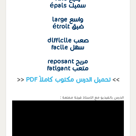
سميك épais
واسع large
ضيق étroit
صعب difficile
سهل facile
مريح reposant
متعب fatigant
>>
تحميل الدرس مكتوب كاملاً PDF
<<
الدرس بالفيديو مع الاستاذ فرجة ممتعة :