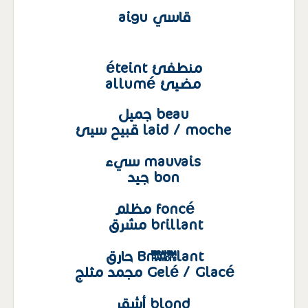
قاسي aigu
منطفئ éteint
مضيئ allumé
beau جميل
laid / moche قبيح سيئ
mauvais سيء
bon جيد
foncé مظلم
brillant مشرق
Brûlant حارق
Gelé / Glacé مجمد مثلج
blond أشقر