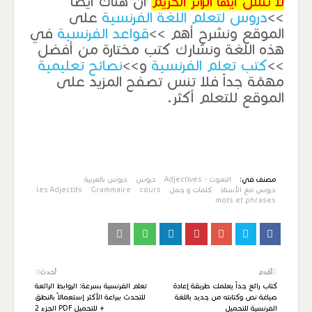
لا تنس أيها الزائر الكريم
أن هناك أيضاً
>>
دروس لتعلم اللغة الفرنسية
على
الموقع ونشرح أهم >>
قواعد الفرنسية
في
هذه اللغة ونشارك كتب مختارة من أفضل
>>
كتب تعلم الفرنسية
و>>
نصائح تعليمية
مهمّة جداً فلا تنس تصفح المزيد على
الموقع للتعلم أكثر.
مصنف في:
النعوت - Adjectives
دروس
دروس بالعربية
دروس مع الأستاذ
كلمات و جمل
cours
Grammaire
les Adjectifs
mots et phrases
أقدم
أحدث
كتاب رائع جداً يعلمك طريقة إعادة
تعلم الفرنسية بسرعة: الروابط الرائعة
صياغة نص وكتابته من جديد باللغة
للتحدث ببراعة الأكثر إستعمالاً بالنطق
الفرنسية للتحميل
+ للتحميل PDF الجزء 2