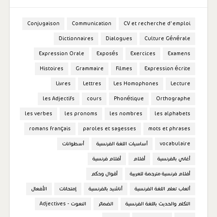
Conjugaison
Communication
CV et recherche d'emploi
Dictionnaires
Dialogues
Culture Générale
Expression Orale
Exposés
Exercices
Examens
Histoires
Grammaire
Filmes
Expression écrite
Livres
Lettres
Les Homophones
Lecture
les Adjectifs
cours
Phonétique
Orthographe
les verbes
les pronoms
les nombres
les alphabets
romans français
paroles et sagesses
mots et phrases
vocabulaire
أساسيات اللغة الفرنسية
أسطوانات
أغاني بالفرنسية
أفلام
أفلام فرنسية
أفلام فرنسية مترجمة للعربية
أقوال وحكم
ألعاب تعلم اللغة الفرنسية
أناشيد بالفرنسية
إمتحانات
الأفعال
التكلم والحديث باللغة الفرنسية
الضمائر
النعوت - Adjectives