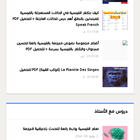
كيف تتكلم الفرنسية في الحالات المستعجلة بالفرنسية
للمبتدئين بالنطق أهم درس للحالات العاجلة + للتحميل PDF
Speak French
3:17:00 م
أضخم مجموعة نصوص مترجمة بالفرنسية رائعة لتحسين
مستواك والتكلم بالفرنسية بسرعة + للتحميل PDF
11:01:00 ص
La Planète Des Singes (كوكب القردة) PDF للتحميل
6:29:00 م
دروس مع الأستاذ
تعلم الفرنسية روابط رائعة للتحدث باحترافية مُترجمة
يوليوز 08, 2024