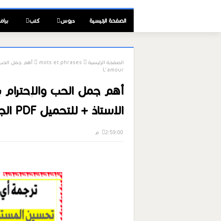
الصفحة الرئيسية
دروس
كتب
برام
الصفحة الرئيسية
mots et phrases
L'amour
أهم جمل الحب والإحترام ب
الاستاذ + للتحميل PDF الجزء1 L'amour
2:59:00 م