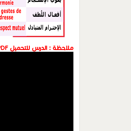
ملاحظة : الدرس للتحميل PDF كاملاً أسفل الجمل والفيديو مباشرة: