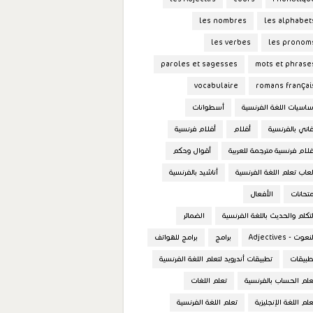
les nombres
les alphabet
les verbes
les pronom
paroles et sagesses
mots et phrase
vocabulaire
romans françai
ساسيات اللغة الفرنسية
أسطوانات
غاني بالفرنسية
أفلام
أفلام فرنسية
فلام فرنسية مترجمة للعربية
أقوال وحكم
لعاب تعلم اللغة الفرنسية
أناشيد بالفرنسية
متحانات
الأفعال
لتكلم والحديث باللغة الفرنسية
الضمائر
نعوت - Adjectives
برامج
برامج للهواتف
طبيقات
تطبيقات أندرويد لتعلم اللغة الفرنسية
علم الحساب بالفرنسية
تعلم اللغات
علم اللغة الإنجليزية
تعلم اللغة الفرنسية