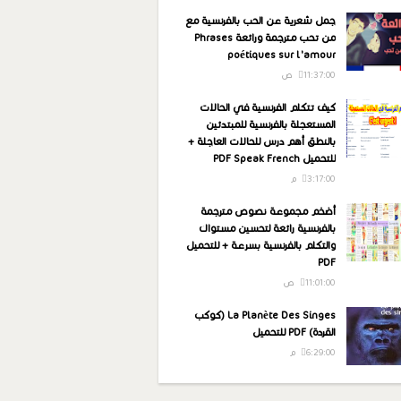
جمل شعرية عن الحب بالفرنسية مع
من تحب مترجمة ورائعة Phrases
poétiques sur l'amour
11:37:00 ص
كيف تتكلم الفرنسية في الحالات
المستعجلة بالفرنسية للمبتدئين
بالنطق أهم درس للحالات العاجلة +
للتحميل PDF Speak French
3:17:00 م
أضخم مجموعة نصوص مترجمة
بالفرنسية رائعة لتحسين مستواك
والتكلم بالفرنسية بسرعة + للتحميل
PDF
11:01:00 ص
La Planète Des Singes (كوكب
القردة) PDF للتحميل
6:29:00 م