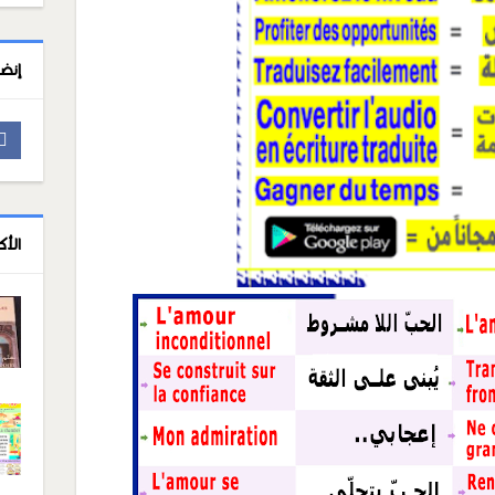
إنض
الأ