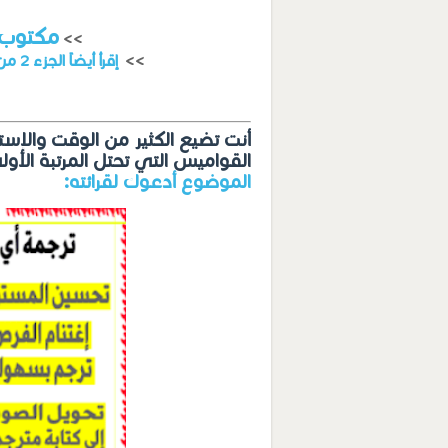
تحميل الدرس PDF مكتو
<<
<<
إقرأ أيضاً الجزء 2 من هذه الجمل بالنطق وحمّلها من هنا
أنت تضيع الكثير من الوقت والإس
القواميس التي تحتل المرتبة الأ
الموضوع أدعوك لقرائته: