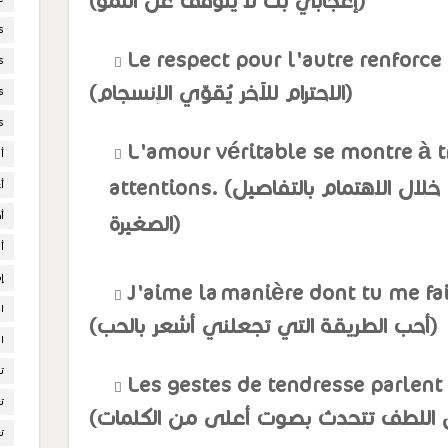
(إعجابي بك لا يتوقف عن النمو)
s
Le respect pour l'autre renforce
s
(الاحترام للآخر يُقوّي الإنسجام)
s
s
L'amour véritable se montre à tr
أ
attentions. (الحب الحقيقي يظهر من خلال الاهتمام بالتفاصيل
أ
أ
الصغيرة)
أ
إ
J'aime la manière dont tu me fai
ا
(أحب الطريقة التي تجعلني أشعر بالحب)
ال
ت
Les gestes de tendresse parlent 
ت
ت